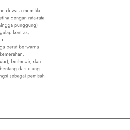
an dewasa memiliki
etina dengan rata-rata
 hingga punggung)
gelap kontras,
na
gga perut berwarna
 kemerahan.
ular
), berlendir, dan
mbentang dari ujung
ngsi sebagai pemisah