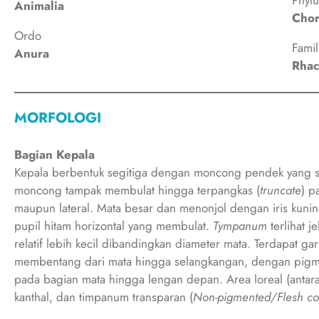
Animalia
Chor
Ordo
Famil
Anura
Rhac
MORFOLOGI
Bagian Kepala
Kepala berbentuk segitiga dengan moncong pendek yang se
moncong tampak membulat hingga terpangkas (
truncate
) p
maupun lateral. Mata besar dan menonjol dengan iris kuni
pupil hitam horizontal yang membulat.
Tympanum
terlihat j
relatif lebih kecil dibandingkan diameter mata. Terdapat gar
membentang dari mata hingga selangkangan, dengan pigme
pada bagian mata hingga lengan depan. Area loreal (antar
kanthal, dan timpanum transparan (
Non-pigmented/Flesh co