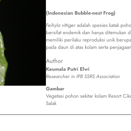
(
Indonesian Bubble-nest Frog)
Feihyla vittiger
adalah spesies katak poh
bersifat endemik dan hanya ditemukan di 
memiliki perilaku reproduksi unik beru
pada daun di atas kolam serta penjagaan 
Author
Keumala Putri Elwi
Researcher in IPB SSRS Association
Gambar
Vegetasi pohon sekitar kolam Resort Ci
Salak