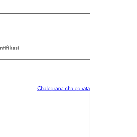
i
ntifikasi
Chalcorana chalconata