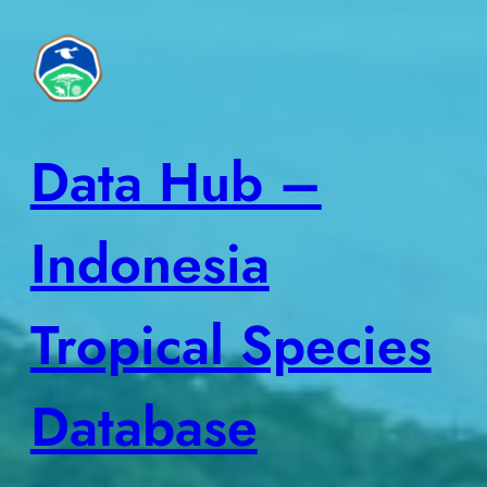
Skip
to
content
Data Hub –
Indonesia
Tropical Species
Database