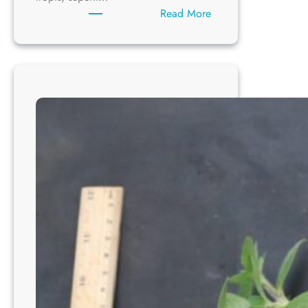
:
Read More
Begonia
multangula