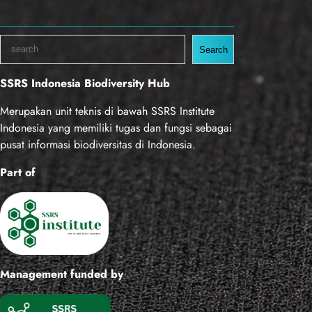
S
Search
e
a
SSRS Indonesia Biodiversity Hub
r
c
Merupakan unit teknis di bawah SSRS Institute
h
Indonesia yang memiliki tugas dan fungsi sebagai
pusat informasi biodiversitas di Indonesia.
Part of
Management funded by