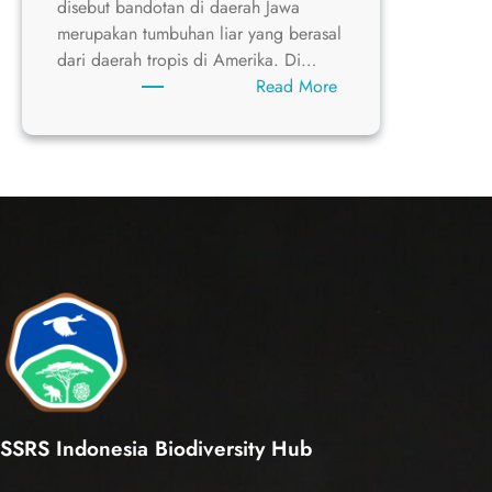
disebut bandotan di daerah Jawa
merupakan tumbuhan liar yang berasal
dari daerah tropis di Amerika. Di…
:
Read More
Ageratum
conyzoides
SSRS Indonesia Biodiversity Hub