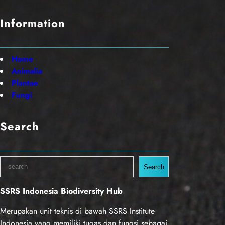
Information
Home
Animalia
Plantae
Fungi
Search
S
Search
e
a
SSRS Indonesia Biodiversity Hub
r
c
Merupakan unit teknis di bawah SSRS Institute
h
Indonesia yang memiliki tugas dan fungsi sebagai