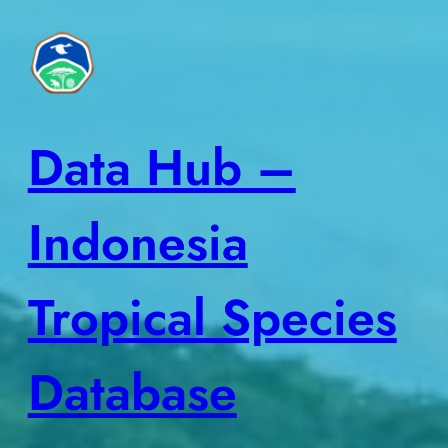
Skip
to
content
Data Hub –
Indonesia
Tropical Species
Database