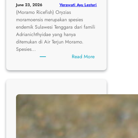
Verawati Ayu Lestari
June 23, 2026
(Moramo Ricefish) Oryzias
moramoensis merupakan spesies
endemik Sulawesi Tenggara dari famili
Adrianichthyidae yang hanya
ditemukan di Air Terjun Moramo.
Spesies…
:
Read More
Oryzias
moramoensis